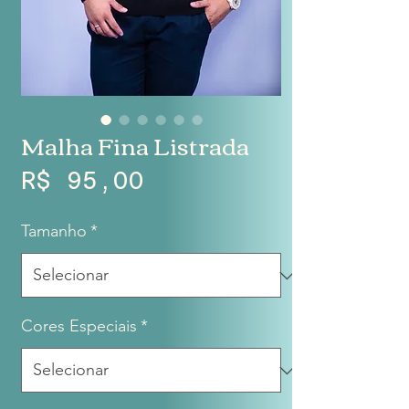
Malha Fina Listrada
Preço
R$ 95,00
Tamanho
*
Cores Especiais
*