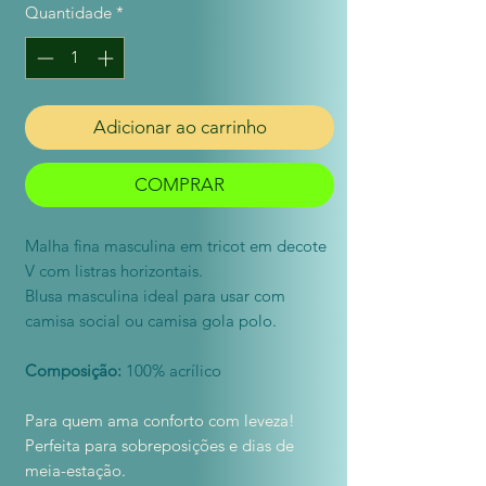
Quantidade
*
Adicionar ao carrinho
COMPRAR
Malha fina masculina em tricot em decote
V com listras horizontais.
Blusa masculina ideal para usar com
camisa social ou camisa gola polo.
Composição:
100% acrílico
Para quem ama conforto com leveza!
Perfeita para sobreposições e dias de
meia-estação.