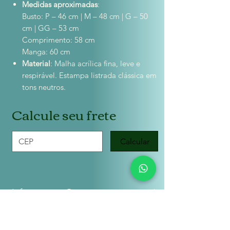
Medidas aproximadas
:
Busto: P – 46 cm | M – 48 cm | G – 50
cm | GG – 53 cm
Comprimento: 58 cm
Manga: 60 cm
Material
: Malha acrílica fina, leve e
respirável. Estampa listrada clássica em
tons neutros.
Calcule seu frete
Calcular
Informações Gerais
O tricot é uma peça delicada, siga as
seguintes instruções de uso e lavagem